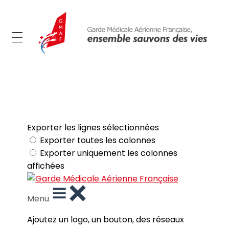
GMAF
Garde Médicale Aérienne Française